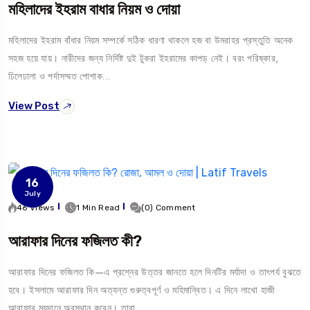
মহিলাদের ইহরাম বাধার নিয়ম ও দোয়া
মহিলাদের ইহরাম বাঁধার নিয়ম সম্পর্কে সঠিক ধারণা থাকলে হজ বা উমরাহর প্রস্তুতি অনেক
সহজ হয়ে যায়। নারীদের জন্য নির্দিষ্ট দুই টুকরা ইহরামের কাপড় নেই। বরং পরিষ্কার,
ঢিলেঢালা ও পর্দাসম্মত পোশাক…
View Post
16
July
46 Views
1 Min Read
(0) Comment
আরাফার দিনের ফজিলত কী?
আরাফার দিনের ফজিলত কি—এ প্রশ্নের উত্তর জানতে হলে দিনটির মর্যাদা ও তাৎপর্য বুঝতে
হবে। ইসলামে আরাফার দিন অত্যন্ত গুরুত্বপূর্ণ ও মহিমান্বিত। এ দিনে লাখো হাজী
আরাফার ময়দানে অবস্থান করেন। তারা…